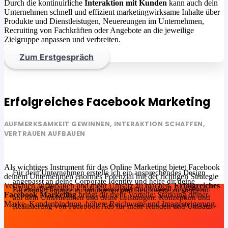
Durch die kontinuirliche
Interaktion mit Kunden
kann auch dein
Unternehmen schnell und effizient marketingwirksame Inhalte über
Produkte und Dienstleistugen, Neuereungen im Unternehmen,
Recruiting von Fachkräften oder Angebote an die jeweilige
Zielgruppe anpassen und verbreiten.
Zum Erstgespräch
Erfolgreiches Facebook Marketing
AUFMERKSAMKEIT GEWINNEN, INTERAKTION SCHAFFEN,
VERTRAUEN AUFBAUEN
Als wichtiges Instrument für das Online Marketing bietet Facebook
Für dein Unternehmen erstelle ich ein ansprechendes Design
deinem Unternehmen enormes Potenzial mit der richtigen Strategie
angepasst an deine Corporate Identity und helfe dir deine
Vertrauen aufzubauen und mehr Umsatz zu machen.
Erfolgreiches
Ich erstelle Facebook Ads Kampagnen individuell abgestimmt
Facebook Fanpage zu optimieren und Reichweite zu steigern.
Facebook Marketing
bringt dir mehr Vorteile: Stärkung deiner
auf dein Unternehmen und deine Leistungen: Konzeption und
Marke, Kundenbindung, höhere Reichweite und Imagesteigerung.
Realisierung von Facebook Ads für mehr Kunden und Umsatz.